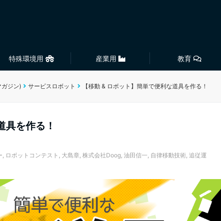
特殊環境用
産業用
教育
マガジン)
サービスロボット
【移動 & ロボット】簡単で便利な道具を作る！
な道具を作る！
ー
,
ロボットコンテスト
,
大島章
,
株式会社Doog
,
油田信一
,
自律移動技術
,
追従運