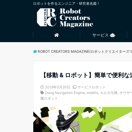
ロボットを作るエンジニア・研究者名鑑！
サービス
ROBOT CREATORS MAGAZINE(ロボットクリエイターズ
【移動 & ロボット】簡単で便利
2019年5月20日
サービスロボット
Doog Navigation Engine
,
mobilis
,
カルガモ隊
,
サウザ
搬ロボット