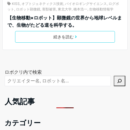
KISS
,
オプトジェネティクス技術
,
バイオロギングサイエンス
,
ログボ
ット
,
ロボット顕微鏡
,
害獣被害
,
東北大学
,
橋本浩一
,
生物移動情報学
【生物移動×ロボット】顕微鏡の世界から地球レベルま
で、生物がたどる道を科学する。
続きを読む
ロボクリ内で検索
人気記事
カテゴリー