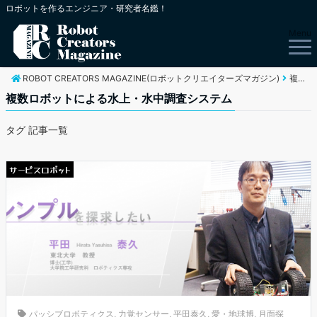
ロボットを作るエンジニア・研究者名鑑！
Menu
ROBOT CREATORS MAGAZINE(ロボットクリエイターズマガジン)
複数ロボットによる水上・水中調査システム
複数ロボットによる水上・水中調査システム
タグ 記事一覧
サービスロボット
パッシブロボティクス
,
力覚センサー
,
平田泰久
,
愛・地球博
,
月面探