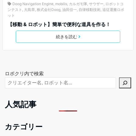
Doog Navigation Engine
,
mobilis
,
カルガモ隊
,
サウザー
,
ロボットコ
ンテスト
,
大島章
,
株式会社Doog
,
油田信一
,
自律移動技術
,
追従運搬ロボ
ット
【移動 & ロボット】簡単で便利な道具を作る！
続きを読む
ロボクリ内で検索
人気記事
カテゴリー