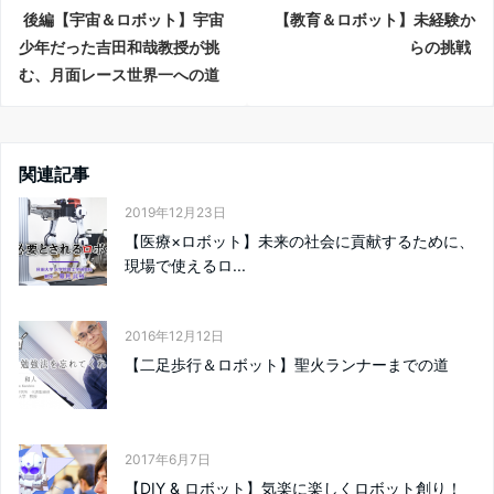
後編【宇宙＆ロボット】宇宙
【教育＆ロボット】未経験か
少年だった吉田和哉教授が挑
らの挑戦
む、月面レース世界一への道
関連記事
2019年12月23日
【医療×ロボット】未来の社会に貢献するために、
現場で使えるロ...
2016年12月12日
【二足歩行＆ロボット】聖火ランナーまでの道
2017年6月7日
【DIY & ロボット】気楽に楽しくロボット創り！