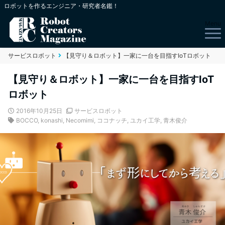
ロボットを作るエンジニア・研究者名鑑！
Menu
サービスロボット
【見守り＆ロボット】一家に一台を目指すIoTロボット
【見守り＆ロボット】一家に一台を目指すIoT
ロボット
2016年10月25日
サービスロボット
BOCCO
,
konashi
,
Necomimi
,
ココナッチ
,
ユカイ工学
,
青木俊介